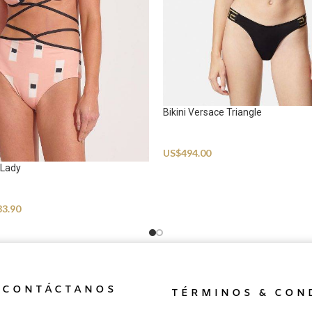
Bikini Versace Triangle
Swimwear
US$
494.00
 Lady
83.90
CONTÁCTANOS
TÉRMINOS & CON