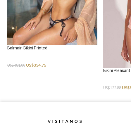
Balmain Bikini Printed
Swimwear
US$
334.75
US$
481.00
Bikini Pleasant
Swimwear
US$
US$
122.88
VISÍTANOS