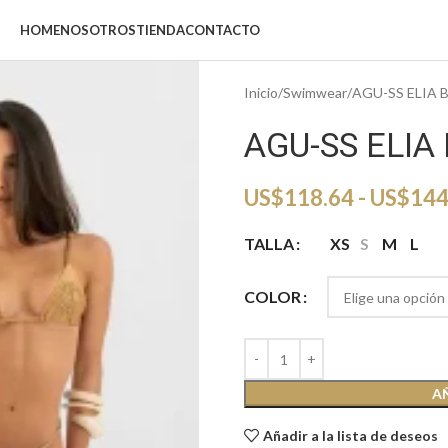
HOME
NOSOTROS
TIENDA
CONTACTO
Inicio
Swimwear
AGU-SS ELIA B
AGU-SS ELIA 
US$
118.64
-
US$
144
TALLA
XS
S
M
L
COLOR
A
Añadir a la lista de deseos