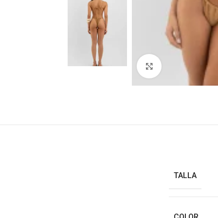
Haga clic para ampl
TALLA
COLOR