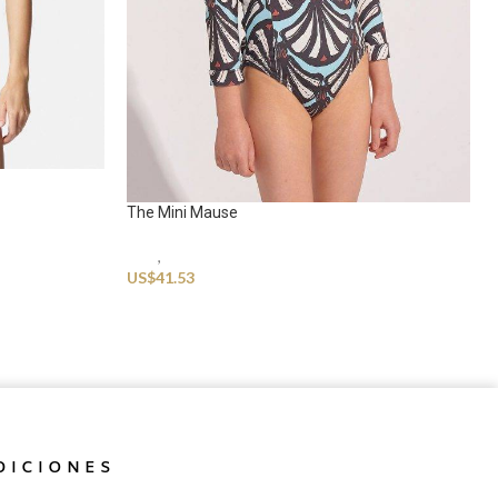
The Mini Mause
Kids
,
Swimwear
US$
41.53
DICIONES