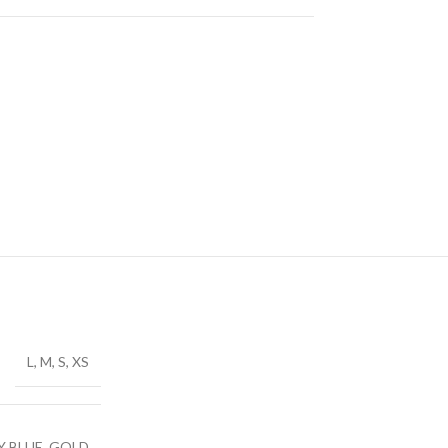
L
,
M
,
S
,
XS
Y BLUE
,
GOLD