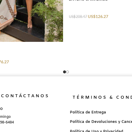
Swimwear
US$
126.27
US$
208.47
76.27
CONTÁCTANOS
TÉRMINOS & CON
no
Política de Entrega
omingo
Política de Devoluciones y Canc
898-6484
Política de Uso y Privacidad