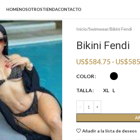
HOME
NOSOTROS
TIENDA
CONTACTO
Inicio
Swimwear
Bikini Fendi
Bikini Fendi
US$
584.75
-
US$
585
COLOR
TALLA
XL
L
A
Añadir a la lista de deseos