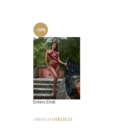
-50%
Entero Emili
Swimwear
US$
135.51
US$
271.19