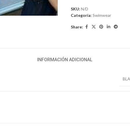
iar
SKU:
N/D
Categoría:
Swimwear
Share:
INFORMACIÓN ADICIONAL
BL