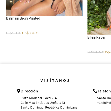
Balmain Bikini Printed
Swimwear
US$
334.75
US$
481.00
Bikini Rever
Swimwear
US$
US$
135.59
VISÍTANOS
Dirección
Teléfo
Plaza Morichal, Local 7-A
Santo D
Calle Max Entiques Ureña #83
+1 (809) 
Santo Domingo, República Dominicana