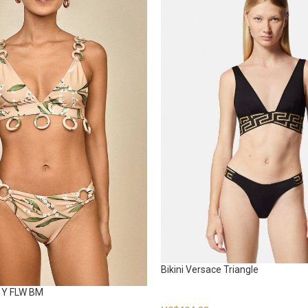
Bikini Versace Triangle
O Y FLW BM
Swimwear