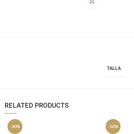
Haga clic para ampl
TALLA
RELATED PRODUCTS
-30%
-50%