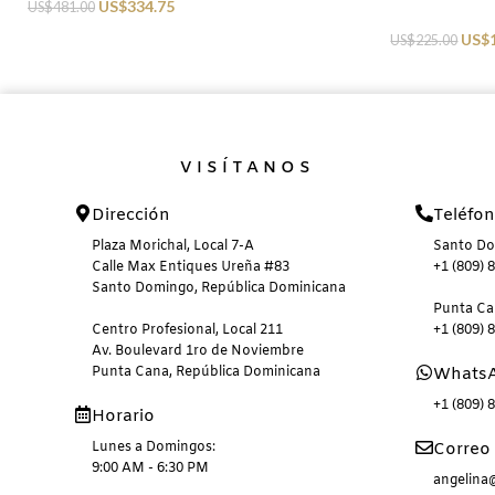
US$
334.75
US$
481.00
Swimwear
US$
US$
225.00
VISÍTANOS
Dirección
Teléfo
Plaza Morichal, Local 7-A
Santo D
Calle Max Entiques Ureña #83
+1 (809) 
Santo Domingo, República Dominicana
Punta C
Centro Profesional, Local 211
+1 (809) 
Av. Boulevard 1ro de Noviembre
Punta Cana, República Dominicana
Whats
+1 (809) 
Horario
Lunes a Domingos:
Correo 
9:00 AM - 6:30 PM
angelin