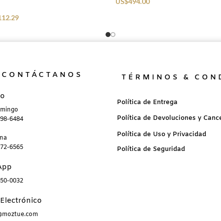
US$
494.00
112.29
CONTÁCTANOS
TÉRMINOS & CON
no
Política de Entrega
omingo
Política de Devoluciones y Canc
898-6484
Política de Uso y Privacidad
ana
872-6565
Política de Seguridad
App
850-0032
Electrónico
a@moztue.com