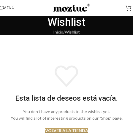
Saltar a la navegación
MENÚ
Saltar al contenido principal
Wishlist
Inicio
Wishlist
MOVIEBLOG
voxyjobs.com
brokersite.online
10anime.xyz
crown-
idgroups.xyz
since2024.com
Esta lista de deseos está vacía.
You don't have any products in the wishlist yet.
You will find a lot of interesting products on our "Shop" page.
VOLVER A LA TIENDA