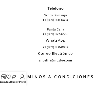
Teléfono
Santo Domingo
+1 (809) 898-6484
Punta Cana
+1 (809) 872-6565
WhatsApp
+1 (809) 850-0032
Correo Electrónico
angelina@moztue.com
TÉRMINOS & CONDICIONES
Lista de deseos
Tienda
Carrito
Perfil
Política de Entrega
Política de Devoluciones y Cancelaciones
Política de Uso y Privacidad