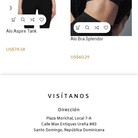
Alo Aspire Tank
Alo Bra Splendor
A
Sportswear
D
US$
74.58
Sportswear
US$
60.29
S
U
VISÍTANOS
Dirección
Plaza Morichal, Local 7-A
Calle Max Entiques Ureña #83
Santo Domingo, República Dominicana