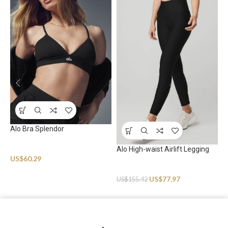
Alo Bra Splendor
Sportswear
Alo High-waist Airlift Legging
A
US$
60.29
Sportswear
S
US$
77.97
U
US$
155.42