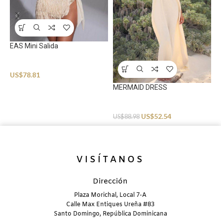
B
U
EAS Mini Salida
Beachwear
US$
78.81
MERMAID DRESS
Beachwear
US$
52.54
US$
88.98
VISÍTANOS
Dirección
Plaza Morichal, Local 7-A
Calle Max Entiques Ureña #83
Santo Domingo, República Dominicana