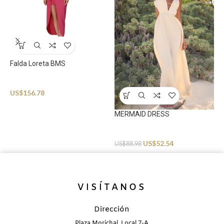
Falda Loreta BMS
Beachwear
US$
156.78
M
MERMAID DRESS
B
Beachwear
U
US$
52.54
US$
88.98
VISÍTANOS
Dirección
Plaza Morichal, Local 7-A