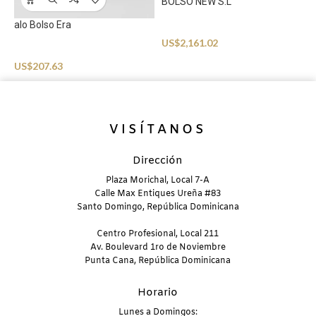
BOLSO NEW S.L
alo Bolso Era
C
Accessories
US$
2,161.02
Accessories
A
US$
207.63
U
VISÍTANOS
Dirección
Plaza Morichal, Local 7-A
Calle Max Entiques Ureña #83
Santo Domingo, República Dominicana
Centro Profesional, Local 211
Av. Boulevard 1ro de Noviembre
Punta Cana, República Dominicana
Horario
Lunes a Domingos: