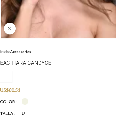
Haga clic para ampliar
Inicio
Accessories
EAC TIARA CANDYCE
EAC
US$
80.51
COLOR
TALLA
U