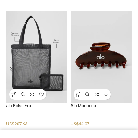
A
A
alo Bolso Era
Alo Mariposa
U
Accessories
Accessories
US$
207.63
US$
44.07