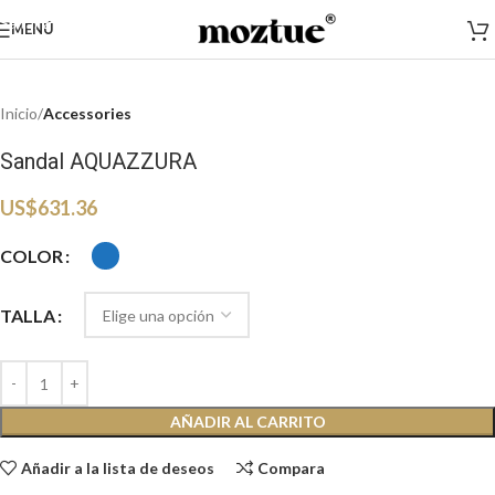
Haga clic para ampliar
Saltar a la navegación
MENÚ
Saltar al contenido principal
Inicio
Accessories
Sandal AQUAZZURA
US$
631.36
COLOR
TALLA
AÑADIR AL CARRITO
Añadir a la lista de deseos
Compara