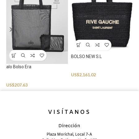
BOLSO NEW S.L
C
alo Bolso Era
Accessories
A
US$
2,161.02
U
Accessories
US$
207.63
VISÍTANOS
Dirección
Plaza Morichal, Local 7-A