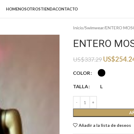
HOME
NOSOTROS
TIENDA
CONTACTO
Inicio
Swimwear
ENTERO MOS
ENTERO MO
US$
254.2
US$
337.29
COLOR
TALLA
L
A
Añadir a la lista de deseos