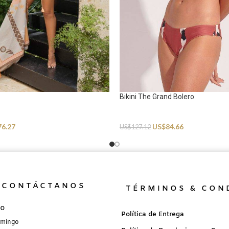
Bikini The Grand Bolero
Swimwear
76.27
US$
84.66
US$
127.12
CONTÁCTANOS
TÉRMINOS & CON
no
Política de Entrega
omingo