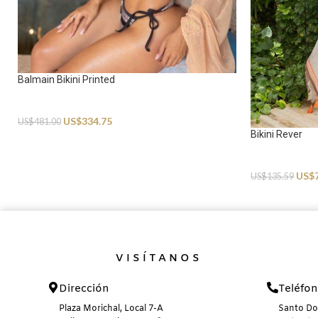
Balmain Bikini Printed
Swimwear
US$
334.75
US$
481.00
Bikini Rever
Swimwear
US$
US$
135.59
VISÍTANOS
Dirección
Teléfo
Plaza Morichal, Local 7-A
Santo D