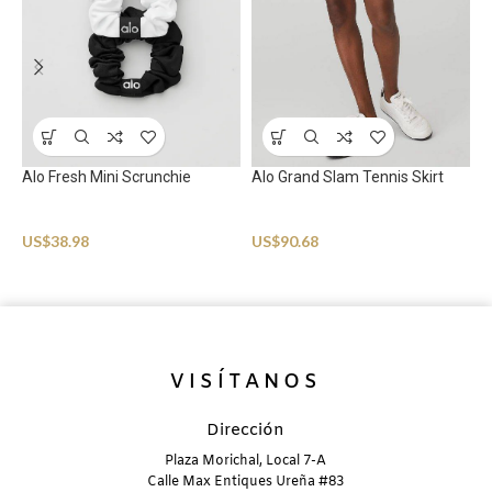
Alo Fresh Mini Scrunchie
Alo Grand Slam Tennis Skirt
Sportswear
Sportswear
A
US$
38.98
US$
90.68
S
U
VISÍTANOS
Dirección
Plaza Morichal, Local 7-A
Calle Max Entiques Ureña #83