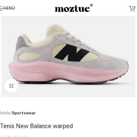
Saltar a la navegación
MENÚ
Saltar al contenido principal
Haga clic para ampliar
Inicio
Sportswear
Tenis New Balance warped