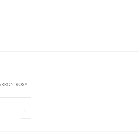
ARRON
,
ROSA
U