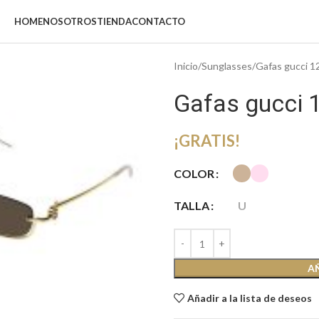
HOME
NOSOTROS
TIENDA
CONTACTO
Inicio
Sunglasses
Gafas gucci 1
Gafas gucci 
¡GRATIS!
COLOR
TALLA
U
iar
A
Añadir a la lista de deseos