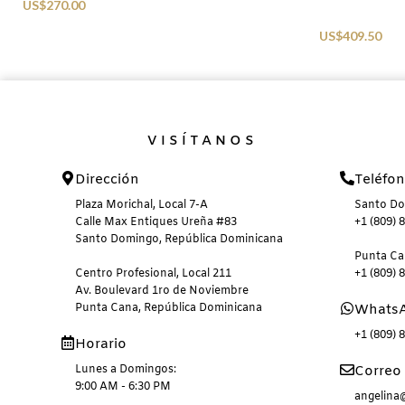
US$
270.00
Sunglasses
US$
409.50
VISÍTANOS
Dirección
Teléfo
Plaza Morichal, Local 7-A
Santo D
Calle Max Entiques Ureña #83
+1 (809) 
Santo Domingo, República Dominicana
Punta C
Centro Profesional, Local 211
+1 (809) 
Av. Boulevard 1ro de Noviembre
Punta Cana, República Dominicana
Whats
+1 (809) 
Horario
Lunes a Domingos:
Correo 
9:00 AM - 6:30 PM
angelin