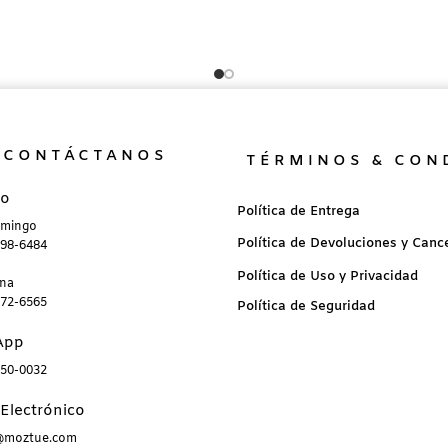
CONTÁCTANOS
TÉRMINOS & CON
no
Política de Entrega
omingo
Política de Devoluciones y Canc
898-6484
Política de Uso y Privacidad
ana
872-6565
Política de Seguridad
App
850-0032
Electrónico
a@moztue.com