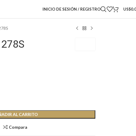
INICIO DE SESIÓN / REGISTRO
US$
0.
278S
1278S
GUCCI
ÑADIR AL CARRITO
Compara