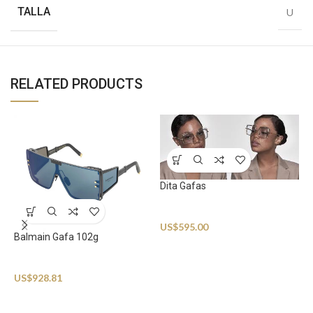
TALLA
U
RELATED PRODUCTS
Dita Gafas
Sunglasses
US$
595.00
Balmain Gafa 102g
G
Sunglasses
US$
928.81
S
U