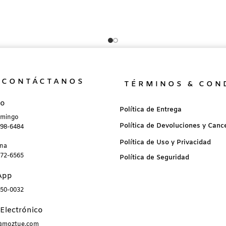
CONTÁCTANOS
TÉRMINOS & CON
no
Política de Entrega
omingo
Política de Devoluciones y Canc
898-6484
Política de Uso y Privacidad
ana
872-6565
Política de Seguridad
App
850-0032
Electrónico
a@moztue.com