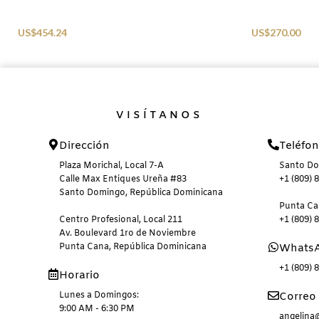
Sunglasses
Sunglasses
US$
454.24
US$
270.00
VISÍTANOS
Dirección
Teléfo
Plaza Morichal, Local 7-A
Santo D
Calle Max Entiques Ureña #83
+1 (809) 
Santo Domingo, República Dominicana
Punta C
Centro Profesional, Local 211
+1 (809) 
Av. Boulevard 1ro de Noviembre
Punta Cana, República Dominicana
Whats
+1 (809) 
Horario
Lunes a Domingos:
Correo 
9:00 AM - 6:30 PM
angelin