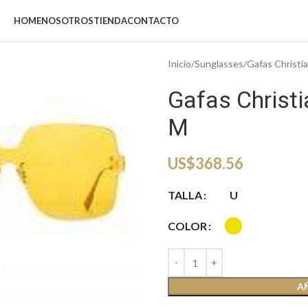
HOME
NOSOTROS
TIENDA
CONTACTO
Inicio
Sunglasses
Gafas Christi
Gafas Christi
M
US$
368.56
TALLA
U
COLOR
iar
A