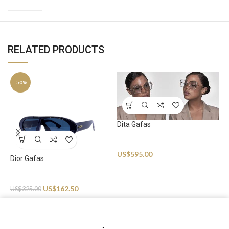
RELATED PRODUCTS
-50%
Dita Gafas
Sunglasses
P
US$
595.00
Dior Gafas
S
U
Sunglasses
US$
162.50
US$
325.00