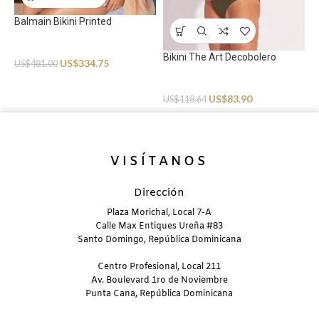
Balmain Bikini Printed
Swimwear
Bikini The Art Decobolero
B
US$
334.75
US$
481.00
Swimwear
S
US$
83.90
US$
118.64
U
VISÍTANOS
Dirección
Plaza Morichal, Local 7-A
Calle Max Entiques Ureña #83
Santo Domingo, República Dominicana
Centro Profesional, Local 211
Av. Boulevard 1ro de Noviembre
Punta Cana, República Dominicana