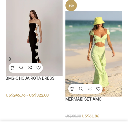
-30%
S
BMS-C HOJA ROTA DRESS
B
Beachwear
U
US$
245.76
-
US$
322.03
MERMAID SET AMC
Beachwear
US$
61.86
US$
88.98