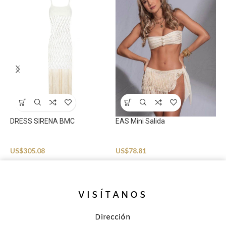
N
B
U
DRESS SIRENA BMC
EAS Mini Salida
Beachwear
Beachwear
US$
305.08
US$
78.81
VISÍTANOS
Dirección