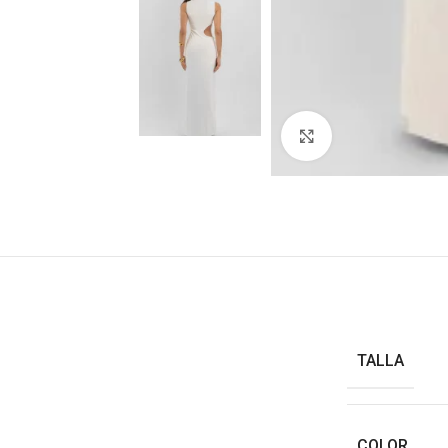
Haga clic para ampl
TALLA
COLOR