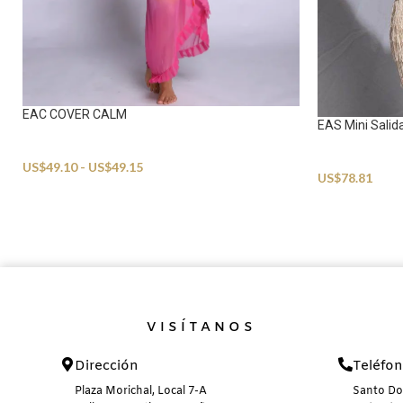
EAC COVER CALM
EAS Mini Salid
Beachwear
Beachwear
US$
49.10
-
US$
49.15
US$
78.81
VISÍTANOS
Dirección
Teléfo
Plaza Morichal, Local 7-A
Santo D