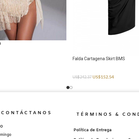
a
Falda Cartagena Skirt BMS
Beachwear
US$
152.54
US$
242.37
CONTÁCTANOS
TÉRMINOS & CON
no
Política de Entrega
omingo