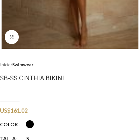
Haga clic para ampliar
Inicio
Swimwear
SB-SS CINTHIA BIKINI
USPSS
US$
161.02
COLOR
TALLA
S