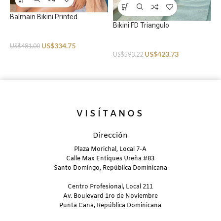
Balmain Bikini Printed
Bikini FD Triangulo
Swimwear
B
Swimwear
US$
334.75
US$
481.00
US$
423.73
US$
593.22
S
U
VISÍTANOS
Dirección
Plaza Morichal, Local 7-A
Calle Max Entiques Ureña #83
Santo Domingo, República Dominicana
Centro Profesional, Local 211
Av. Boulevard 1ro de Noviembre
Punta Cana, República Dominicana