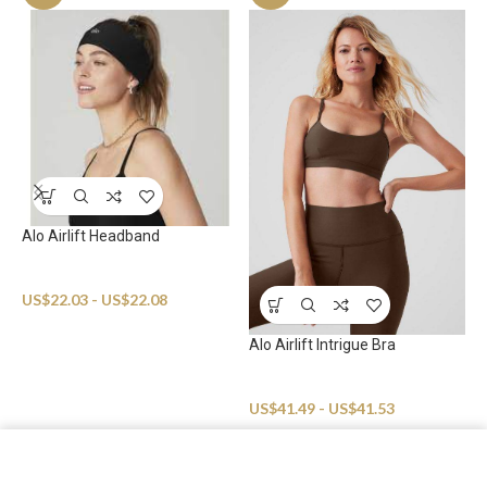
Alo Airlift Headband
Sportswear
US$
22.03
-
US$
22.08
Alo Airlift Intrigue Bra
A
Sportswear
S
US$
41.49
-
US$
41.53
U