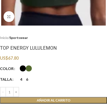
Haga clic para ampliar
Inicio
Sportswear
TOP ENERGY LULULEMON
US$
67.80
COLOR
TALLA
4
6
AÑADIR AL CARRITO