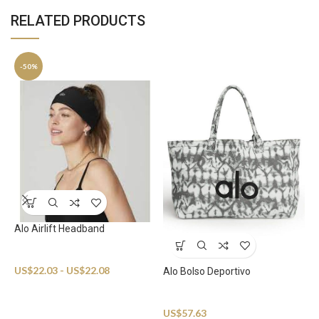
RELATED PRODUCTS
-50%
Alo Airlift Headband
Sportswear
US$
22.03
-
US$
22.08
Alo Bolso Deportivo
A
Sportswear
S
US$
57.63
U