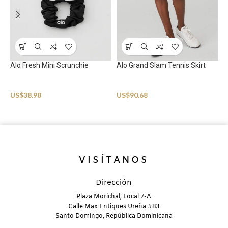
Alo Fresh Mini Scrunchie
Alo Grand Slam Tennis Skirt
A
Sportswear
Sportswear
S
US$
38.98
US$
90.68
U
VISÍTANOS
Dirección
Plaza Morichal, Local 7-A
Calle Max Entiques Ureña #83
Santo Domingo, República Dominicana