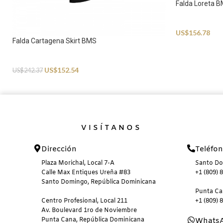
Falda Loreta 
Beachwear
US$
156.78
Falda Cartagena Skirt BMS
Beachwear
US$
152.54
US$
242.37
VISÍTANOS
Dirección
Teléfo
Plaza Morichal, Local 7-A
Santo D
Calle Max Entiques Ureña #83
+1 (809) 
Santo Domingo, República Dominicana
Punta C
Centro Profesional, Local 211
+1 (809) 
Av. Boulevard 1ro de Noviembre
Punta Cana, República Dominicana
Whats