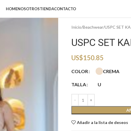
HOME
NOSOTROS
TIENDA
CONTACTO
Inicio
Beachwear
USPC SET K
USPC SET K
US$
150.85
CREMA
COLOR
TALLA
U
A
Añadir a la lista de deseos