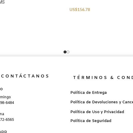
BMS
Beachwear
US$
156.78
CONTÁCTANOS
TÉRMINOS & CON
no
Política de Entrega
omingo
Política de Devoluciones y Canc
898-6484
Política de Uso y Privacidad
ana
872-6565
Política de Seguridad
App