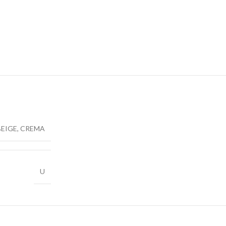
BEIGE
,
CREMA
U