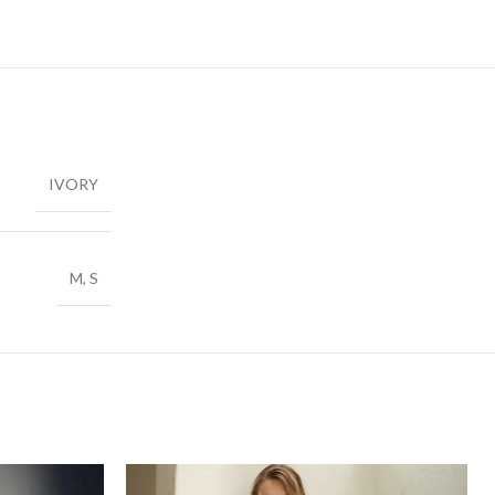
IVORY
M
,
S