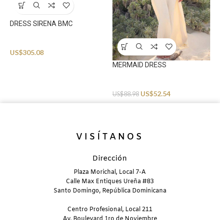
DRESS SIRENA BMC
N
Beachwear
US$
305.08
B
MERMAID DRESS
U
Beachwear
US$
52.54
US$
88.98
VISÍTANOS
Dirección
Plaza Morichal, Local 7-A
Calle Max Entiques Ureña #83
Santo Domingo, República Dominicana
Centro Profesional, Local 211
Av. Boulevard 1ro de Noviembre