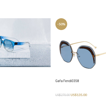
-50%
Gafa Fendi0358
Sunglasses
US$
135.00
US$
270.00