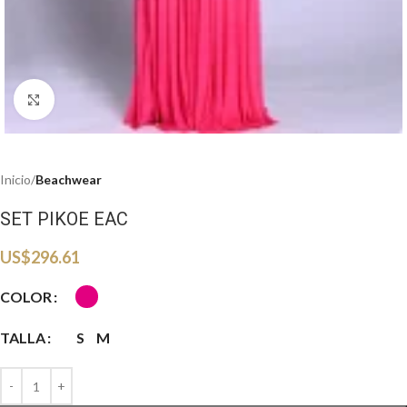
Haga clic para ampliar
Inicio
Beachwear
SET PIKOE EAC
US$
296.61
COLOR
TALLA
S
M