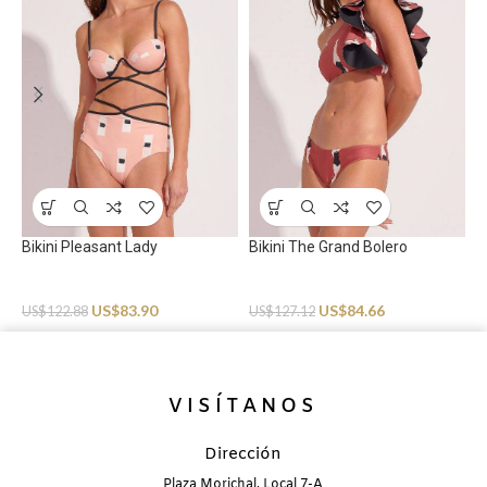
B
S
U
Bikini Pleasant Lady
Bikini The Grand Bolero
Swimwear
Swimwear
US$
83.90
US$
84.66
US$
122.88
US$
127.12
VISÍTANOS
Dirección
Plaza Morichal, Local 7-A