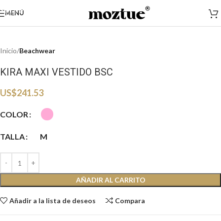
Haga clic para ampliar
Saltar a la navegación
MENÚ
Saltar al contenido principal
Inicio
Beachwear
KIRA MAXI VESTIDO BSC
US$
241.53
COLOR
TALLA
M
AÑADIR AL CARRITO
Añadir a la lista de deseos
Compara