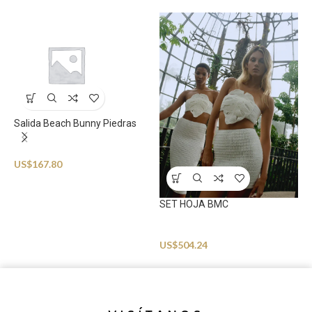
Salida Beach Bunny Piedras
Beachwear
V
US$
167.80
B
U
SET HOJA BMC
Beachwear
US$
504.24