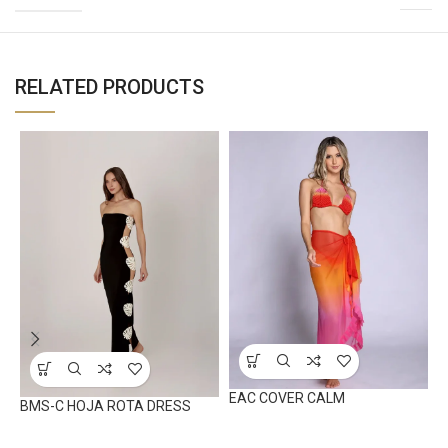
RELATED PRODUCTS
F
EAC COVER CALM
BMS-C HOJA ROTA DRESS
B
Beachwear
Beachwear
U