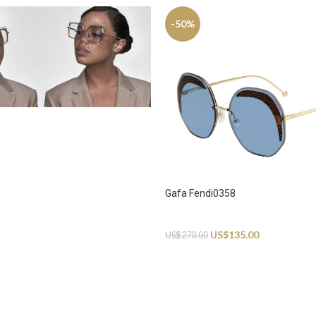
-50%
Gafa Fendi0358
Sunglasses
US$
135.00
US$
270.00