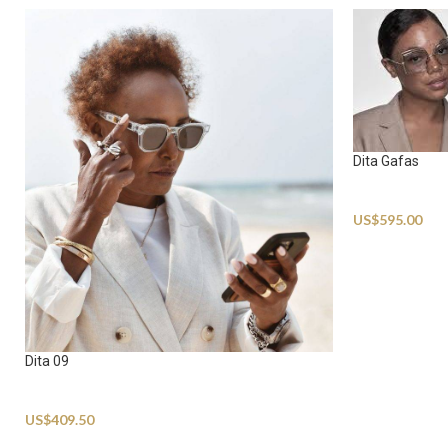
Dita Gafas
Sunglasses
US$
595.00
Dita 09
Sunglasses
US$
409.50