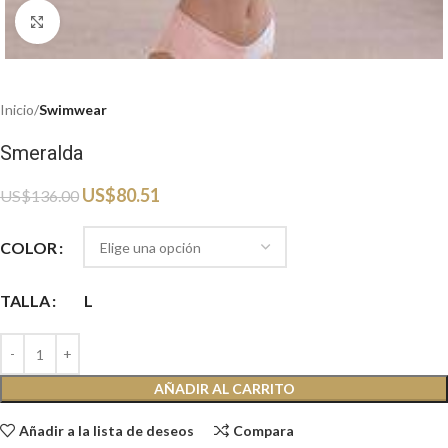
Haga clic para ampliar
Inicio
Swimwear
Smeralda
US$
80.51
US$
136.00
COLOR
TALLA
L
AÑADIR AL CARRITO
Añadir a la lista de deseos
Compara