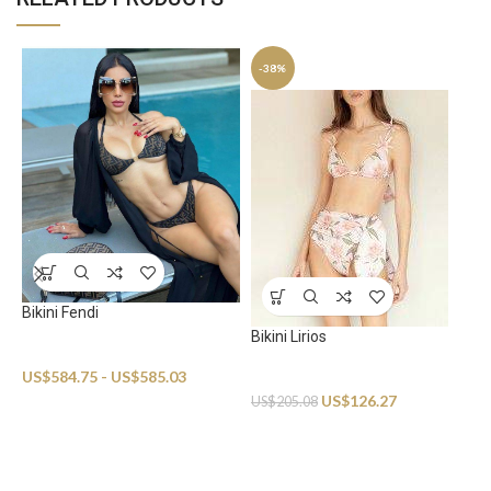
-38%
Bikini Fendi
Bikini Lirios
Swimwear
US$
584.75
-
US$
585.03
Swimwear
US$
126.27
US$
205.08
B
S