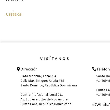
El Baul Boy
Kids
,
Swimwear
US$
33.05
VISÍTANOS
Dirección
Teléfo
Plaza Morichal, Local 7-A
Santo D
Calle Max Entiques Ureña #83
+1 (809) 
Santo Domingo, República Dominicana
Punta C
Centro Profesional, Local 211
+1 (809) 
Av. Boulevard 1ro de Noviembre
Punta Cana, República Dominicana
Whats