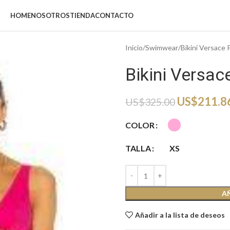
HOME
NOSOTROS
TIENDA
CONTACTO
Inicio
Swimwear
Bikini Versace 
Bikini Versac
US$
211.8
US$
325.00
COLOR
TALLA
XS
A
Añadir a la lista de deseos