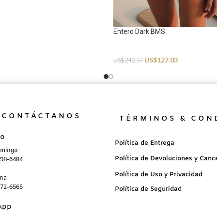
Entero Dark BMS
Swimwear
US$
127.03
US$
242.37
CONTÁCTANOS
TÉRMINOS & CON
no
Política de Entrega
omingo
Política de Devoluciones y Canc
898-6484
Política de Uso y Privacidad
ana
872-6565
Política de Seguridad
App