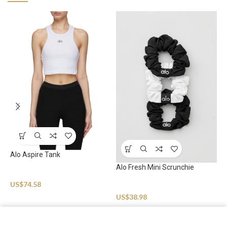
Alo Aspire Tank
Alo Fresh Mini Scrunchie
A
Sportswear
US$
74.58
Sportswear
S
US$
38.98
U