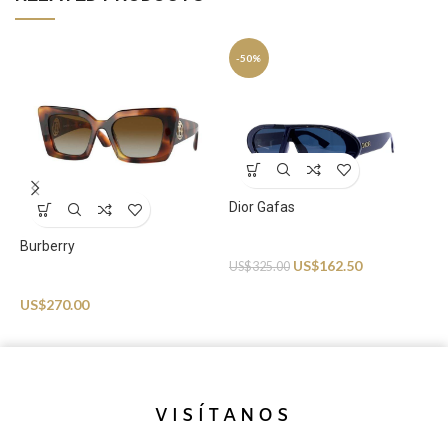
-50%
Dior Gafas
Sunglasses
Burberry
US$
162.50
US$
325.00
D
Sunglasses
US$
270.00
S
U
VISÍTANOS