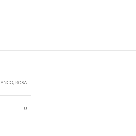
LANCO
,
ROSA
U