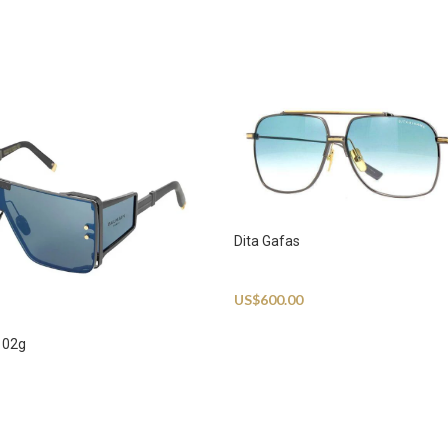
Dita Gafas
Sunglasses
US$
600.00
102g