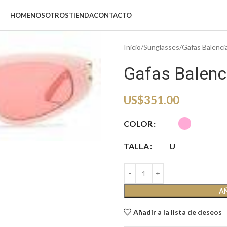
HOME
NOSOTROS
TIENDA
CONTACTO
Inicio
Sunglasses
Gafas Balenci
Gafas Balenc
US$
351.00
COLOR
TALLA
U
A
Añadir a la lista de deseos