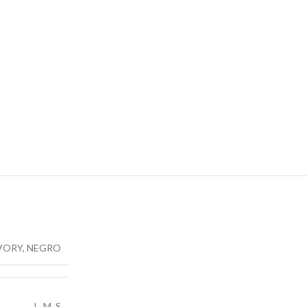
VORY
,
NEGRO
L
,
M
,
S