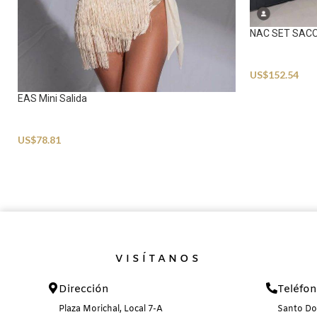
NAC SET SAC
Beachwear
US$
152.54
EAS Mini Salida
Beachwear
US$
78.81
VISÍTANOS
Dirección
Teléfo
Plaza Morichal, Local 7-A
Santo D