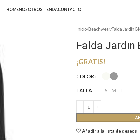
HOME
NOSOTROS
TIENDA
CONTACTO
Inicio
Beachwear
Falda Jardin 
Falda Jardin
¡GRATIS!
COLOR
TALLA
S
M
L
A
Añadir a la lista de deseos