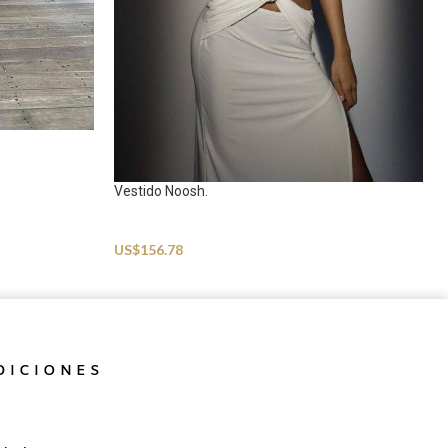
Vestido Noosh.
Beachwear
US$
156.78
DICIONES