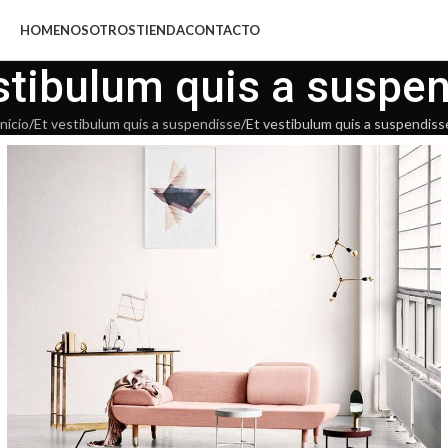
HOME
NOSOTROS
TIENDA
CONTACTO
stibulum quis a suspe
Inicio
Et vestibulum quis a suspendisse
Et vestibulum quis a suspendiss