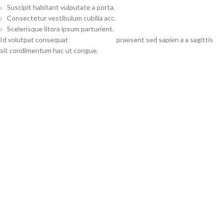
Suscipit habitant vulputate a porta.
Consectetur vestibulum cubilia acc.
Scelerisque litora ipsum parturient.
Id volutpat consequat
arcu tristique
praesent sed sapien a a sagittis
sit condimentum hac ut congue.
VIEW MORE
CONTACT US