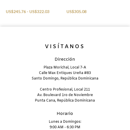
Beachwear
Beachwear
B
US$
245.76
-
US$
322.03
US$
305.08
U
VISÍTANOS
Dirección
Plaza Morichal, Local 7-A
Calle Max Entiques Ureña #83
Santo Domingo, República Dominicana
Centro Profesional, Local 211
Av. Boulevard 1ro de Noviembre
Punta Cana, República Dominicana
Horario
Lunes a Domingos:
9:00 AM - 6:30 PM