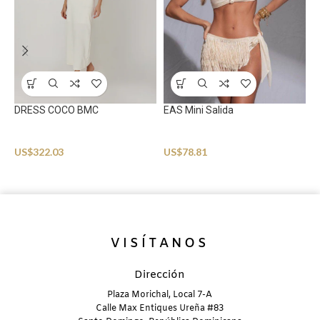
DRESS COCO BMC
EAS Mini Salida
Beachwear
Beachwear
F
US$
322.03
US$
78.81
B
U
VISÍTANOS
Dirección
Plaza Morichal, Local 7-A
Calle Max Entiques Ureña #83