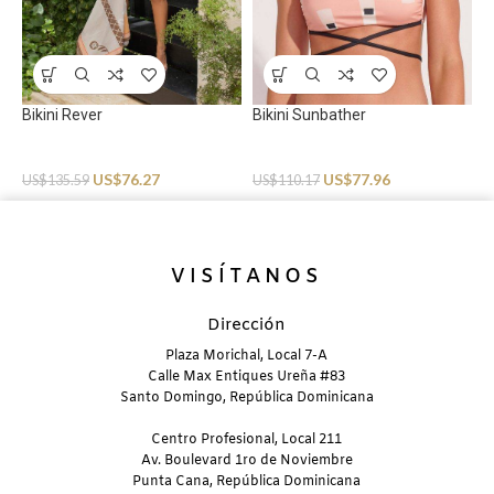
B
S
U
Bikini Rever
Bikini Sunbather
Swimwear
Swimwear
US$
76.27
US$
77.96
US$
135.59
US$
110.17
VISÍTANOS
Dirección
Plaza Morichal, Local 7-A
Calle Max Entiques Ureña #83
Santo Domingo, República Dominicana
Centro Profesional, Local 211
Av. Boulevard 1ro de Noviembre
Punta Cana, República Dominicana