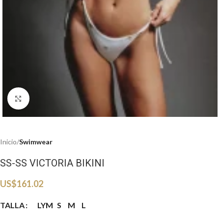
Haga clic para ampliar
Inicio
Swimwear
SS-SS VICTORIA BIKINI
US$
161.02
TALLA
LYM
S
M
L