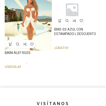
BMS-SS AZUL CON
ESTAMPADO L DESCUENTO
Sin categorizar
¡GRATIS!
BIKINI ALEF RGSS
Sin categorizar
,
Swimwear
M
US$
101.69
P
B
U
VISÍTANOS