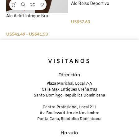
Alo Bolso Deportivo
A
Sportswear
S
Alo Airlift Intrigue Bra
US$
57.63
U
Sportswear
US$
41.49
-
US$
41.53
VISÍTANOS
Dirección
Plaza Morichal, Local 7-A
Calle Max Entiques Ureña #83
Santo Domingo, República Dominicana
Centro Profesional, Local 211
Av. Boulevard 1ro de Noviembre
Punta Cana, República Dominicana
Horario