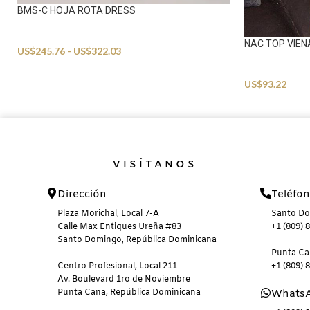
BMS-C HOJA ROTA DRESS
Beachwear
NAC TOP VIEN
US$
245.76
-
US$
322.03
Beachwear
US$
93.22
VISÍTANOS
Dirección
Teléfo
Plaza Morichal, Local 7-A
Santo D
Calle Max Entiques Ureña #83
+1 (809) 
Santo Domingo, República Dominicana
Punta C
Centro Profesional, Local 211
+1 (809) 
Av. Boulevard 1ro de Noviembre
Punta Cana, República Dominicana
Whats