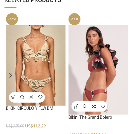
RELATED PRODUCTS
-50%
-33%
E
S
U
BIKINI CIRCULO Y FLW BM
Bikini The Grand Bolero
Swimwear
US$
112.29
US$
225.00
Swimwear