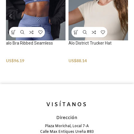
alo Bra Ribbed Seamless
Alo District Trucker Hat
A
Sportswear
Sportswear
S
US$
96.19
US$
88.14
U
VISÍTANOS
Dirección
Plaza Morichal, Local 7-A
Calle Max Entiques Ureña #83