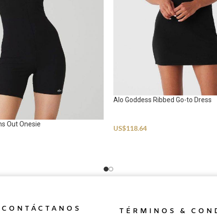
Alo Goddess Ribbed Go-to Dress
Sportswear
ns Out Onesie
US$
118.64
CONTÁCTANOS
TÉRMINOS & CON